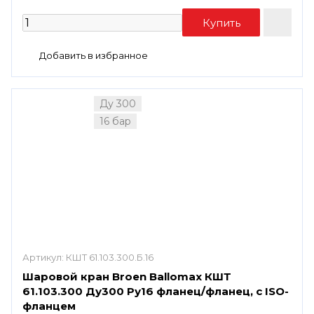
Ду 300
16 бар
Артикул:
КШТ 61.103.300.Б.16
Шаровой кран Broen Ballomax КШТ
61.103.300 Ду300 Ру16 фланец/фланец, с ISO-
фланцем