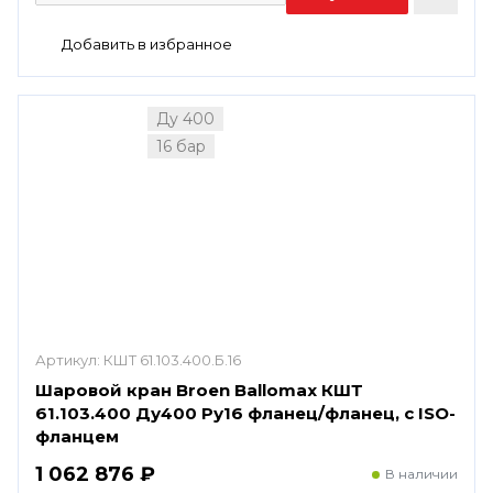
Ду 400
16 бар
Артикул:
КШТ 61.103.400.Б.16
Шаровой кран Broen Ballomax КШТ
61.103.400 Ду400 Ру16 фланец/фланец, с ISO-
фланцем
1 062 876 ₽
В наличии