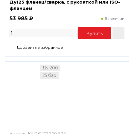
Ду125 фланец/сварка, с рукояткой или ISO-
фланцем
53 985 ₽
В наличии
Ду 200
25 бар
Артикул:
КШТ 61.102.200.Б.25