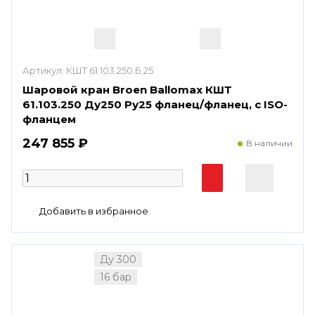
Артикул:
КШТ 61.103.250.Б.25
Шаровой кран Broen Ballomax КШТ
61.103.250 Ду250 Ру25 фланец/фланец, с ISO-
фланцем
247 855 ₽
В наличии
Ду 300
16 бар