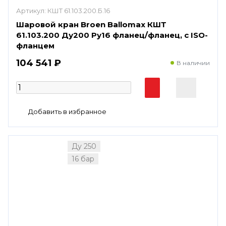
Артикул:
КШТ 61.103.200.Б.16
Шаровой кран Broen Ballomax КШТ
61.103.200 Ду200 Ру16 фланец/фланец, с ISO-
фланцем
104 541 ₽
В наличии
Ду 250
16 бар