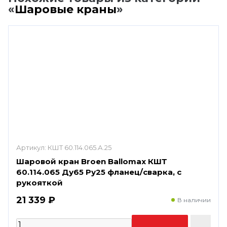
«
Шаровые краны
»
Артикул:
КШТ 60.114.065.А.25
Шаровой кран Broen Ballomax КШТ
60.114.065 Ду65 Ру25 фланец/сварка, с
рукояткой
21 339 ₽
В наличии