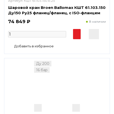
Артикул:
КШТ 61.103.150.Б.25
Шаровой кран Broen Ballomax КШТ 61.103.150
Ду150 Ру25 фланец/фланец, с ISO-фланцем
74 849 ₽
В наличии
Ду 200
16 бар