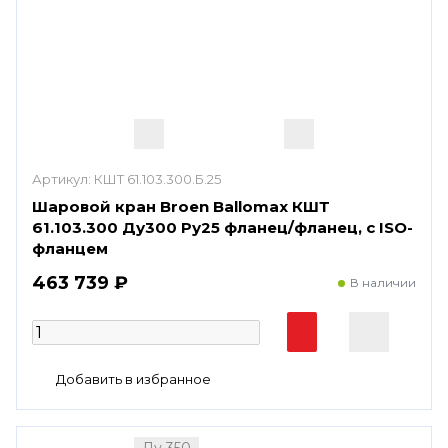
Артикул:
КШТ 61.103.300.Б.25
Шаровой кран Broen Ballomax КШТ
61.103.300 Ду300 Ру25 фланец/фланец, с ISO-
фланцем
463 739 ₽
В наличии
Ду 350