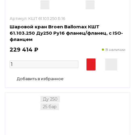
Артикул:
КШТ 61.103.250.Б.16
Шаровой кран Broen Ballomax КШТ
61.103.250 Ду250 Ру16 фланец/фланец, с ISO-
фланцем
229 414 ₽
В наличии
Ду 250
25 бар