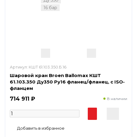
16 бар
Артикул:
КШТ 61.103.350.Б.16
Шаровой кран Broen Ballomax КШТ
61.103.350 Ду350 Ру16 фланец/фланец, с ISO-
фланцем
714 911 ₽
В наличии