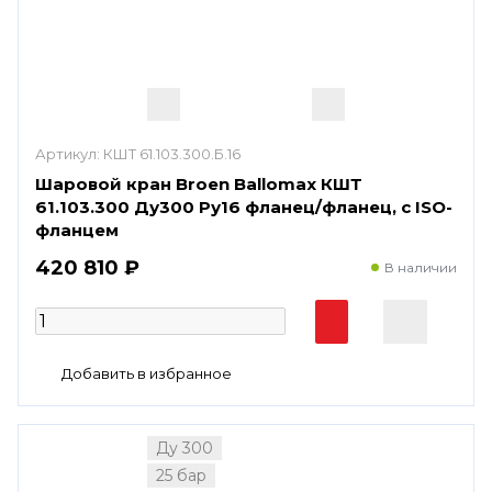
Артикул:
КШТ 61.103.300.Б.16
Шаровой кран Broen Ballomax КШТ
61.103.300 Ду300 Ру16 фланец/фланец, с ISO-
фланцем
420 810 ₽
В наличии
Ду 300
25 бар