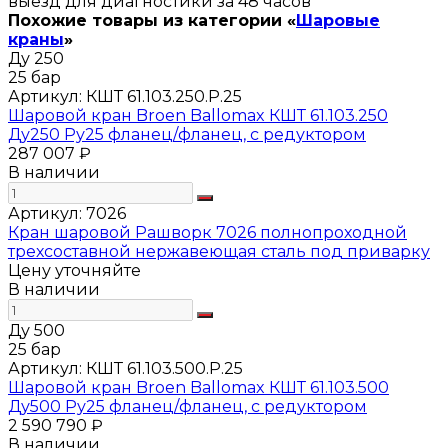
выезд для диагностики за 48 часов
Похожие товары из категории «
Шаровые
краны
»
Ду 250
25 бар
Артикул:
КШТ 61.103.250.Р.25
Шаровой кран Broen Ballomax КШТ 61.103.250
Ду250 Ру25 фланец/фланец, с редуктором
287 007 ₽
В наличии
Артикул:
7026
Кран шаровой Рашворк 7026 полнопроходной
трехсоставной нержавеющая сталь под приварку
Цену уточняйте
В наличии
Ду 500
25 бар
Артикул:
КШТ 61.103.500.Р.25
Шаровой кран Broen Ballomax КШТ 61.103.500
Ду500 Ру25 фланец/фланец, с редуктором
2 590 790 ₽
В наличии