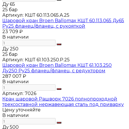
Ду 65
25 бар
Артикул:
КШТ 60.113.065.А.25
Шаровой кран Broen Ballomax КШТ 60.113.065 Ду65
Ру25 фланец/фланец, с рукояткой
23 709 ₽
В наличии
Ду 250
25 бар
Артикул:
КШТ 61.103.250.Р.25
Шаровой кран Broen Ballomax КШТ 61.103.250
Ду250 Ру25 фланец/фланец, с редуктором
287 007 ₽
В наличии
Артикул:
7026
Кран шаровой Рашворк 7026 полнопроходной
трехсоставной нержавеющая сталь под приварку
Цену уточняйте
В наличии
Ду 500