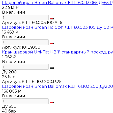
Шаровой кран Broen Ballomax КШТ 60.113.065 Ду65 
22 913 ₽
В наличии
Артикул:
КШТ 60.003.100.А.16
Шаровой кран Broen 11с10фт КШТ 60.003.100 Ду100 
16 469 ₽
В наличии
Артикул:
101L4000
Кран шаровой Uni-Fitt НВ 1" стандартный проход, р
1 062 ₽
В наличии
Ду 200
25 бар
Артикул:
КШТ 61.103.200.Р.25
Шаровой кран Broen Ballomax КШТ 61.103.200 Ду20
166 005 ₽
В наличии
Ду 600
40 бар