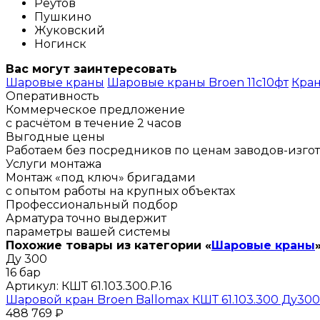
Реутов
Пушкино
Жуковский
Ногинск
Вас могут заинтересовать
Шаровые краны
Шаровые краны Broen 11с10фт
Кра
Оперативность
Коммерческое предложение
с расчётом в течение 2 часов
Выгодные цены
Работаем без посредников по ценам заводов-изго
Услуги монтажа
Монтаж «под ключ» бригадами
с опытом работы на крупных объектах
Профессиональный подбор
Арматура точно выдержит
параметры вашей системы
Похожие товары из категории «
Шаровые краны
Ду 300
16 бар
Артикул:
КШТ 61.103.300.Р.16
Шаровой кран Broen Ballomax КШТ 61.103.300 Ду300
488 769 ₽