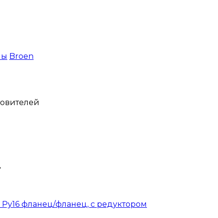
ны
Broen
товителей
»
 Ру16 фланец/фланец, с редуктором