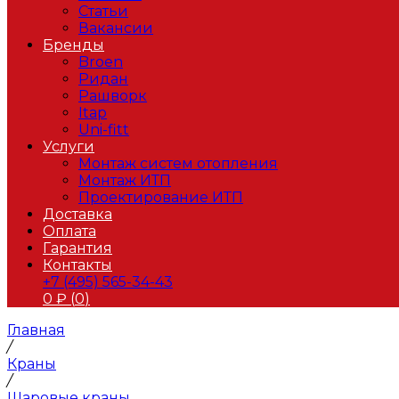
Статьи
Вакансии
Бренды
Broen
Ридан
Рашворк
Itap
Uni-fitt
Услуги
Монтаж систем отопления
Монтаж ИТП
Проектирование ИТП
Доставка
Оплата
Гарантия
Контакты
+7 (495) 565-34-43
0
₽ (
0
)
Главная
/
Краны
/
Шаровые краны