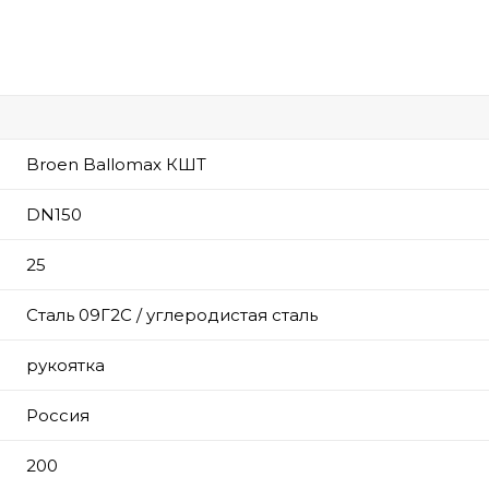
Broen Ballomax КШТ
DN150
25
Сталь 09Г2С / углеродистая сталь
рукоятка
Россия
200