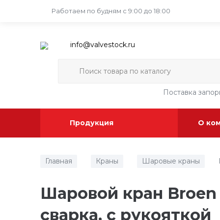
Работаем по будням
с 9:00 до 18:00
info@valvestock.ru
Поставка запо
Продукция
О ко
Главная
Краны
Шаровые краны
/
/
/
Шаровой кран Broen B
сварка, с рукояткой