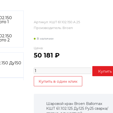
Артикул:
КШТ 61.102.150.А.25
Производитель:
Broen
В наличии
Цена:
50 181
₽
Шаровой кран Broen Ballomax
КШТ 61.102.125 Ду125 Ру25 сварка/