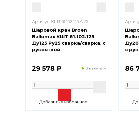
Артикул:
КШТ 61.102.125.А.25
Артику
Шаровой кран Broen
Шаро
Ballomax КШТ 61.102.125
Ballo
Ду125 Ру25 сварка/сварка, с
Ду20
рукояткой
с ру
29 578 ₽
86 
В наличии