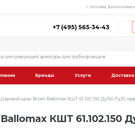
г. Москва, Волоколамско
+7 (495) 565-34-43
рно-регулирующей арматуры для трубопроводов
мпании
Бренды
Услуги
Доставка
Шаровой кран Broen Ballomax КШТ 61.102.150 Ду150 Ру25 свар
allomax КШТ 61.102.150 Д