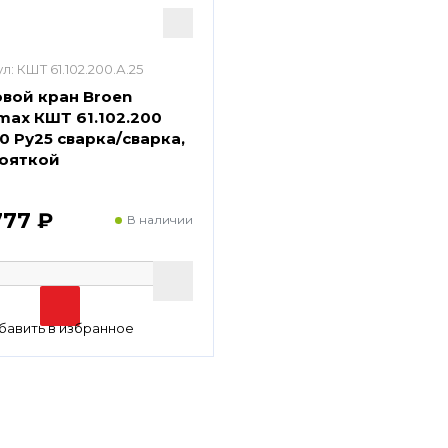
л:
КШТ 61.102.200.А.25
вой кран Broen
max КШТ 61.102.200
0 Ру25 сварка/сварка,
кояткой
777 ₽
В наличии