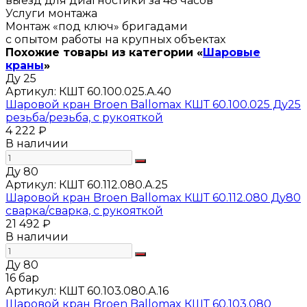
выезд для диагностики за 48 часов
Услуги монтажа
Монтаж «под ключ» бригадами
с опытом работы на крупных объектах
Похожие товары из категории «
Шаровые
краны
»
Ду 25
Артикул:
КШТ 60.100.025.А.40
Шаровой кран Broen Ballomax КШТ 60.100.025 Ду25
резьба/резьба, с рукояткой
4 222 ₽
В наличии
Ду 80
Артикул:
КШТ 60.112.080.А.25
Шаровой кран Broen Ballomax КШТ 60.112.080 Ду80
сварка/сварка, с рукояткой
21 492 ₽
В наличии
Ду 80
16 бар
Артикул:
КШТ 60.103.080.А.16
Шаровой кран Broen Ballomax КШТ 60.103.080