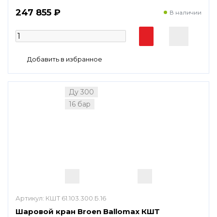
247 855 ₽
В наличии
Ду 300
16 бар
Артикул:
КШТ 61.103.300.Б.16
Шаровой кран Broen Ballomax КШТ