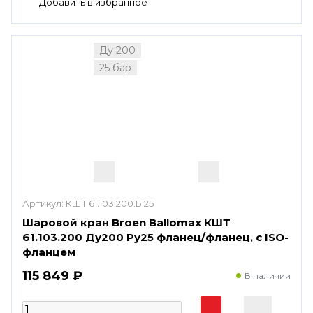
Ду 200
25 бар
Артикул:
КШТ 61.103.200.Б.25
Шаровой кран Broen Ballomax КШТ
61.103.200 Ду200 Ру25 фланец/фланец, с ISO-
фланцем
115 849 ₽
В наличии