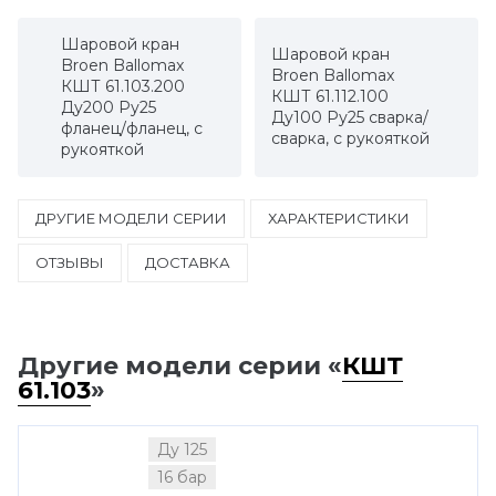
Шаровой кран
Шаровой кран
Broen Ballomax
Broen Ballomax
КШТ 61.103.200
КШТ 61.112.100
Ду200 Ру25
Ду100 Ру25 сварка/
фланец/фланец, с
сварка, с рукояткой
рукояткой
ДРУГИЕ МОДЕЛИ СЕРИИ
ХАРАКТЕРИСТИКИ
ОТЗЫВЫ
ДОСТАВКА
Другие модели серии «
КШТ
61.103
»
Ду 125
16 бар