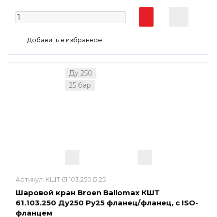
Ду 250
25 бар
Артикул:
КШТ 61.103.250.Б.25
Шаровой кран Broen Ballomax КШТ
61.103.250 Ду250 Ру25 фланец/фланец, с ISO-
фланцем