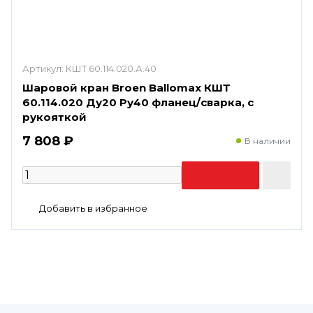
Артикул:
КШТ 60.114.020.А.40
Шаровой кран Broen Ballomax КШТ
60.114.020 Ду20 Ру40 фланец/сварка, с
рукояткой
7 808 ₽
В наличии