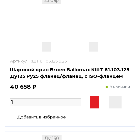
25 бар
Артикул:
КШТ 61.103.125.Б.25
Шаровой кран Broen Ballomax КШТ 61.103.125
Ду125 Ру25 фланец/фланец, с ISO-фланцем
40 658 ₽
В наличии
Ду 150