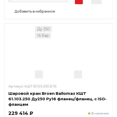
Ду 250
16 бар
Артикул:
КШТ 61.103.250.Б.16
Шаровой кран Broen Ballomax КШТ
61.103.250 Ду250 Ру16 фланец/фланец, с ISO-
фланцем
229 414 ₽
В наличии