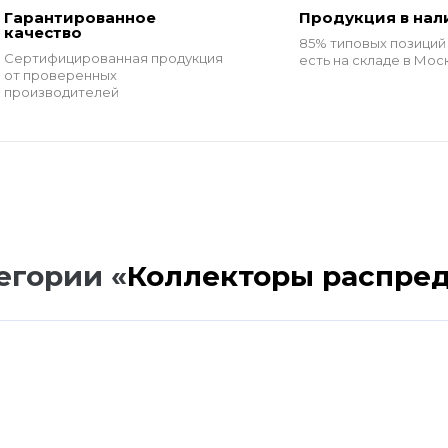
Гарантированное
Продукция в нал
качество
85% типовых позиций
Сертифицированная продукция
есть на складе в Мос
от проверенных
производителей
егории «
Коллекторы распре