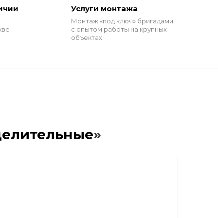
ичии
Услуги монтажа
Монтаж «под ключ» бригадами
кве
с опытом работы на крупных
объектах
делительные
»