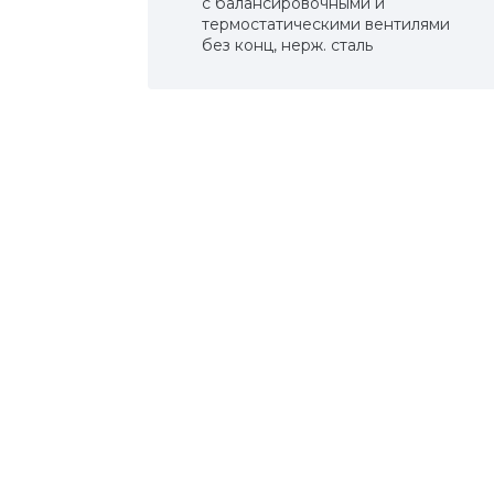
с балансировочными и
термостатическими вентилями
без конц, нерж. cталь