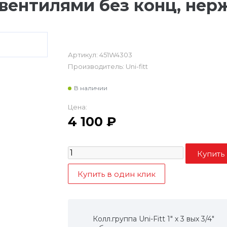
ентилями без конц, нерж
Артикул:
451W4303
Производитель:
Uni-fitt
В наличии
Цена:
4 100
₽
Колл.группа Uni-Fitt 1" х 3 вых 3/4"