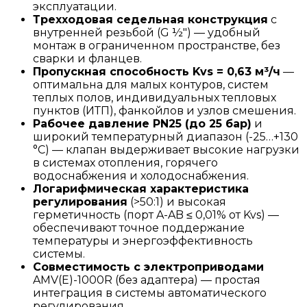
эксплуатации.
Трехходовая седельная конструкция
с
внутренней резьбой (G ½") — удобный
монтаж в ограниченном пространстве, без
сварки и фланцев.
Пропускная способность Kvs = 0,63 м³/ч
—
оптимальна для малых контуров, систем
теплых полов, индивидуальных тепловых
пунктов (ИТП), фанкойлов и узлов смешения.
Рабочее давление PN25 (до 25 бар)
и
широкий температурный диапазон (-25…+130
°C) — клапан выдерживает высокие нагрузки
в системах отопления, горячего
водоснабжения и холодоснабжения.
Логарифмическая характеристика
регулирования
(>50:1) и высокая
герметичность (порт A-AB ≤ 0,01% от Kvs) —
обеспечивают точное поддержание
температуры и энергоэффективность
системы.
Совместимость с электроприводами
AMV(E)-1000R (без адаптера) — простая
интеграция в системы автоматического
регулирования.