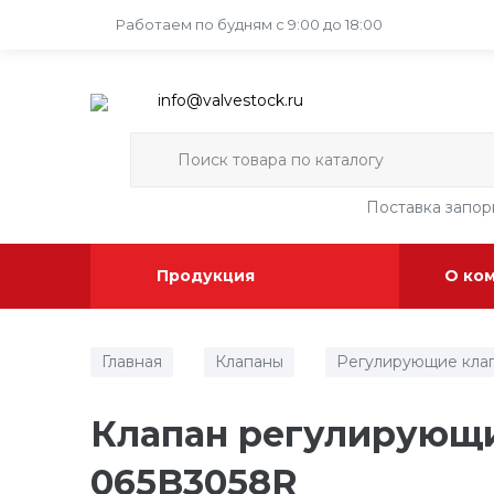
Работаем по будням
с 9:00 до 18:00
info@valvestock.ru
Поставка запо
Продукция
О ко
Главная
Клапаны
Регулирующие кла
/
/
Клапан регулирующи
065B3058R