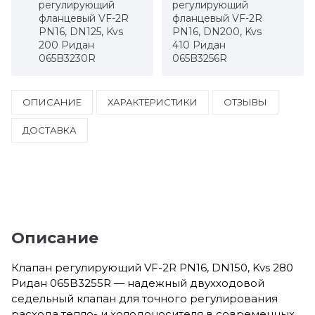
регулирующий
регулирующий
фланцевый VF-2R
фланцевый VF-2R
PN16, DN125, Kvs
PN16, DN200, Kvs
200 Ридан
410 Ридан
065B3230R
065B3256R
ОПИСАНИЕ
ХАРАКТЕРИСТИКИ
ОТЗЫВЫ
ДОСТАВКА
Описание
Клапан регулирующий VF-2R PN16, DN150, Kvs 280
Ридан 065B3255R — надежный двухходовой
седельный клапан для точного регулирования
расхода тепло- и холодоносителя в современных