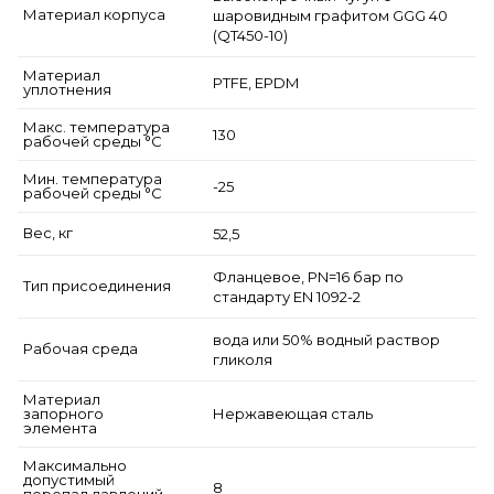
Материал корпуса
шаровидным графитом GGG 40
(QT450-10)
Материал
PTFE, EPDM
уплотнения
Макс. температура
130
рабочей среды °С
Мин. температура
-25
рабочей среды °С
Вес, кг
52,5
Фланцевое, PN=16 бар по
Тип присоединения
стандарту EN 1092-2
вода или 50% водный раствор
Рабочая среда
гликоля
Материал
запорного
Нержавеющая сталь
элемента
Максимально
допустимый
8
перепад давлений,