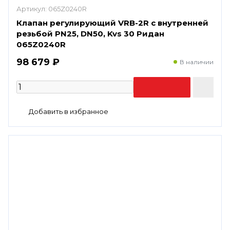
Артикул:
065Z0240R
Клапан регулирующий VRB-2R с внутренней
резьбой PN25, DN50, Kvs 30 Ридан
065Z0240R
98 679 ₽
В наличии