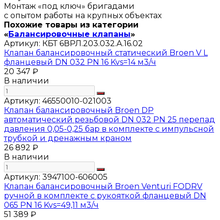
Монтаж «под ключ» бригадами
с опытом работы на крупных объектах
Похожие товары из категории
«
Балансировочные клапаны
»
Артикул:
КБТ 6ВРЛ.203.032.А.16.02
Клапан балансировочный статический Broen V L
фланцевый DN 032 PN 16 Kvs=14 м3/ч
20 347 ₽
В наличии
Артикул:
46550010-021003
Клапан балансировочный Broen DP
автоматический резьбовой DN 032 PN 25 перепад
давления 0,05-0,25 бар в комплекте с импульсной
трубкой и дренажным краном
26 892 ₽
В наличии
Артикул:
3947100-606005
Клапан балансировочный Broen Venturi FODRV
ручной в комплекте с рукояткой фланцевый DN
065 PN 16 Kvs=49,11 м3/ч
51 389 ₽