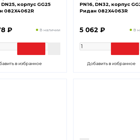
 DN25, корпус GG25
PN16, DN32, корпус GG
н 082X4062R
Ридан 082X4063R
78 ₽
5 062 ₽
В наличии
В 