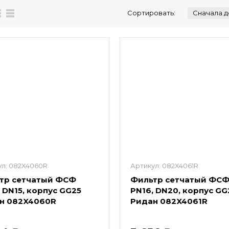
Сортировать:
л:
082X4060R
Артикул:
082X4061R
тр сетчатый ФСФ
Фильтр сетчатый ФС
 DN15, корпус GG25
PN16, DN20, корпус GG
н 082X4060R
Ридан 082X4061R