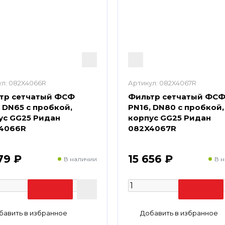
л:
082X4066R
Артикул:
082X4067R
тр сетчатый ФСФ
Фильтр сетчатый ФС
 DN65 с пробкой,
PN16, DN80 с пробкой,
ус GG25 Ридан
корпус GG25 Ридан
4066R
082X4067R
79 ₽
15 656 ₽
В наличии
В 