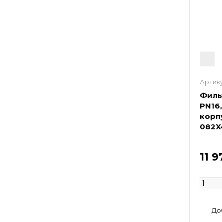
Артику
Филь
PN16,
корп
082X
11 9