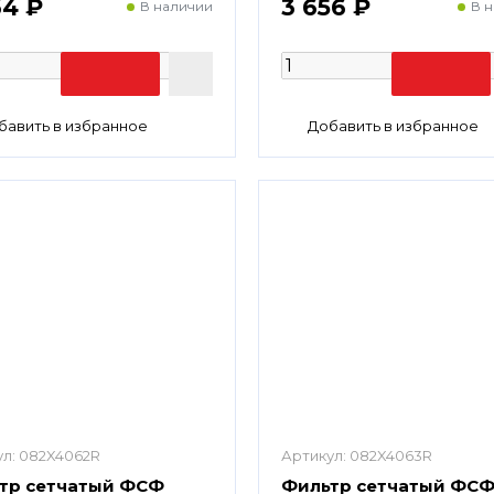
64 ₽
3 656 ₽
В наличии
В 
л:
082X4062R
Артикул:
082X4063R
тр сетчатый ФСФ
Фильтр сетчатый ФС