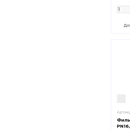
Артику
Филь
PN16,