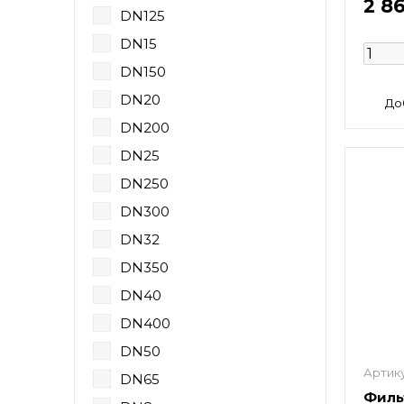
2 8
DN125
DN15
DN150
DN20
DN200
DN25
DN250
DN300
DN32
DN350
DN40
DN400
DN50
Артику
DN65
Филь