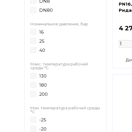
DN8
PN16,
DN80
Рида
Номинальное давление, бар
4 2
16
25
40
Макс. температура рабочей
среды °С
130
180
200
Мин. температура рабочей среды
°С
-25
-20