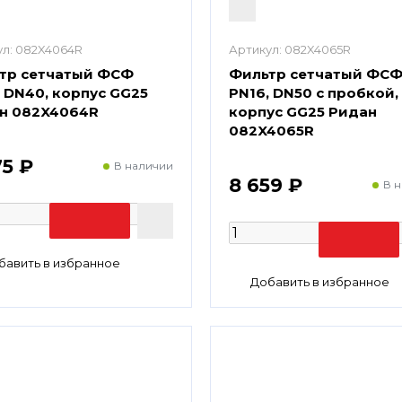
л:
082X4064R
Артикул:
082X4065R
тр сетчатый ФСФ
Фильтр сетчатый ФС
, DN40, корпус GG25
PN16, DN50 с пробкой,
н 082X4064R
корпус GG25 Ридан
082X4065R
75 ₽
В наличии
8 659 ₽
В 