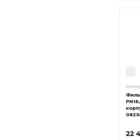
Артику
Филь
PN16,
корп
082X
22 