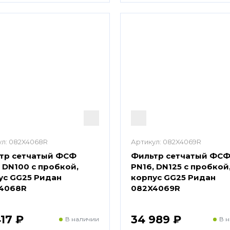
л:
082X4068R
Артикул:
082X4069R
тр сетчатый ФСФ
Фильтр сетчатый ФС
 DN100 с пробкой,
PN16, DN125 с пробкой
ус GG25 Ридан
корпус GG25 Ридан
4068R
082X4069R
417 ₽
34 989 ₽
В наличии
В 