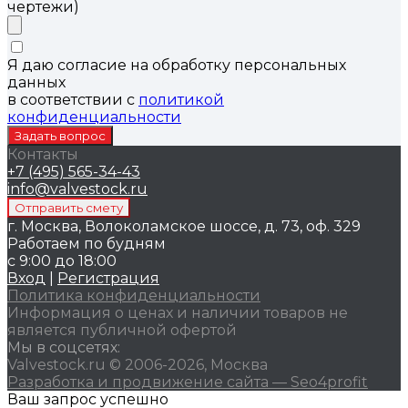
чертежи)
Я даю согласие на обработку персональных
данных
в соответствии с
политикой
конфиденциальности
Контакты
+7 (495) 565-34-43
info@valvestock.ru
г. Москва, Волоколамское шоссе, д. 73, оф. 329
Работаем по будням
с 9:00 до 18:00
Вход
|
Регистрация
Политика конфиденциальности
Информация о ценах и наличии товаров не
является публичной офертой
Мы в соцсетях:
Valvestock.ru © 2006-2026, Москва
Разработка и продвижение сайта — Seo4profit
Ваш запрос успешно