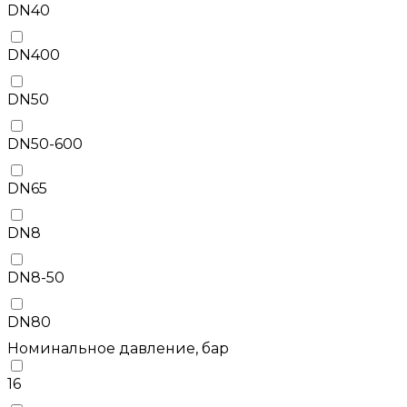
DN40
DN400
DN50
DN50-600
DN65
DN8
DN8-50
DN80
Номинальное давление, бар
16