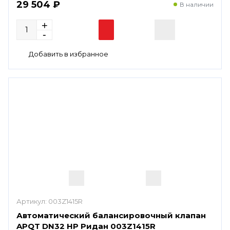
29 504 ₽
В наличии
Артикул:
003Z1415R
Автоматический балансировочный клапан
APQT DN32 HP Ридан 003Z1415R