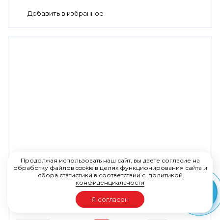
Артикул:
003Z1971R
Продолжая использовать наш сайт, вы даёте согласие на
Комбинированный балансировочный
обработку файлов cookie в целях функционирования сайта и
сбора статистики в соответствии с
политикой
клапан AQT-R DN50 с ниппелями, резьбовой
конфиденциальности
Ридан 003Z1971R
Я согласен
131 801 ₽
В наличии