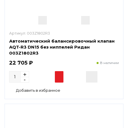
Артикул:
003Z1802R3
Автоматический балансировочный клапан
AQT-R3 DN15 без ниппелей Ридан
003Z1802R3
22 705 ₽
В наличии