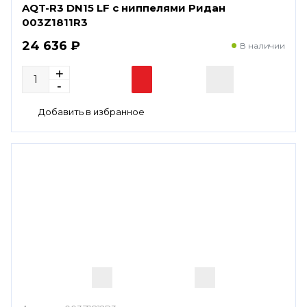
AQT-R3 DN15 LF с ниппелями Ридан
003Z1811R3
24 636 ₽
В наличии