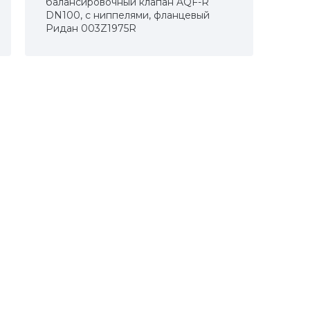
балансировочный клапан AQF-R
DN100, с ниппелями, фланцевый
Ридан 003Z1975R