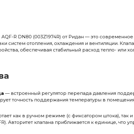
AQF-R DN80 (003Z1974R) от Ридан — это современное
ки систем отопления, охлаждения и вентиляции. Клап
ойства, обеспечивая стабильный расход тепло- или х
ва
да
— встроенный регулятор перепада давления подде
ирует точность поддержания температуры в помещени
тает как в ручном режиме (с фиксатором штока), так 
). Авторитет клапана приближается к единице, что у