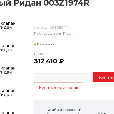
ый Ридан 003Z1974R
Артикул:
003Z1974R
Производитель:
Ридан
В наличии
Цена:
312 410
₽
Комбинированный