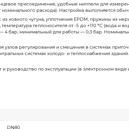
цевое присоединение, удобные ниппели для измерения
т номинального расхода). Настройка выполняется обы
 из ковкого чугуна, уплотнения EPDM, пружины из не
температура теплоносителя от -5 до +110 °C (вода и 
 4 бар, минимальный для работы — 0,3 бар. Номиналь
я узлов регулирования и смешения в системах прито
ентральных системах холодо- и теплоснабжения зданий
т и руководство по эксплуатации (в электронном виде 
DN80