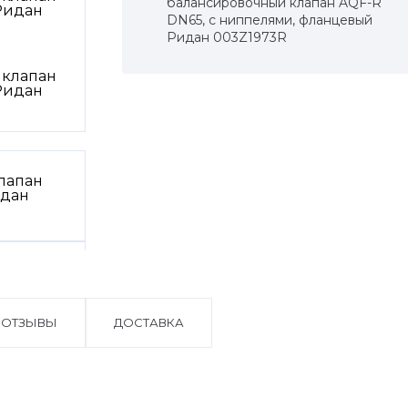
балансировочный клапан AQF-R
DN65, с ниппелями, фланцевый
Ридан 003Z1973R
ОТЗЫВЫ
ДОСТАВКА