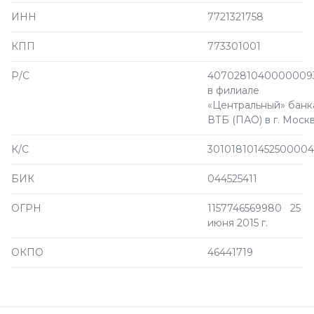
ИНН
7721321758
КПП
773301001
Р/С
4070281040000009
в филиале
«Центральный» банк
ВТБ (ПАО) в г. Моск
К/С
301018101452500004
БИК
044525411
ОГРН
1157746569980 25
июня 2015 г.
ОКПО
46441719