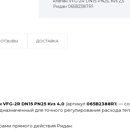
клапан VFG-2R DN15 PN25, Kvs 2,5
Ридан 065B2387R1
ОТЗЫВЫ
ДОСТАВКА
 VFG-2R DN15 PN25 Kvs 4,0
(артикул
065B2388R1
) — с
едназначенный для точного регулирования расхода тепл
орами прямого действия Ридан: