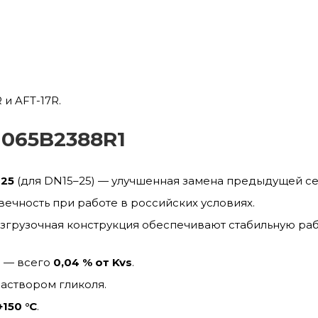
и AFT-17R.
065B2388R1
25
(для DN15–25) — улучшенная замена предыдущей се
ечность при работе в российских условиях.
азгрузочная конструкция обеспечивают стабильную ра
н — всего
0,04 % от Kvs
.
аствором гликоля.
+150 °C
.