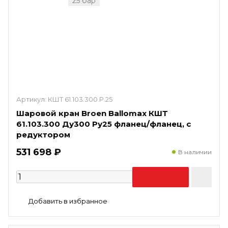
25 бар
Артикул:
КШТ 61.103.300.Р.25
Шаровой кран Broen Ballomax КШТ
61.103.300 Ду300 Ру25 фланец/фланец, с
редуктором
531 698 ₽
В наличии