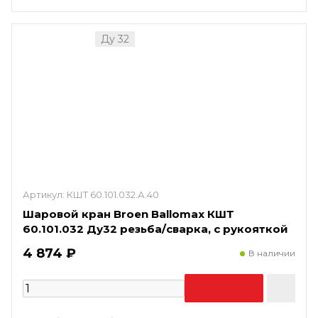
Ду 32
Артикул:
КШТ 60.101.032.А.40
Шаровой кран Broen Ballomax КШТ
60.101.032 Ду32 резьба/сварка, с рукояткой
4 874 ₽
В наличии