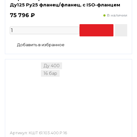
Ду125 Ру25 фланец/фланец, с ISO-фланцем
75 796 ₽
В наличии
Ду 400
16 бар
Артикул:
КШТ 61.103.400.Р.16