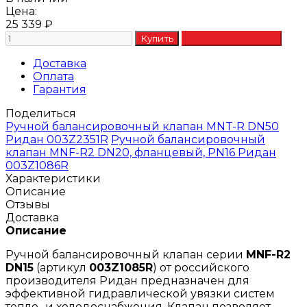
Цена:
25 339
₽
Доставка
Оплата
Гарантия
Поделиться
Ручной балансировочный клапан MNT-R DN50
Ридан 003Z2351R
Ручной балансировочный
клапан MNF-R2 DN20, фланцевый, PN16 Ридан
003Z1086R
Характеристики
Описание
Отзывы
Доставка
Описание
Ручной балансировочный клапан серии
MNF-R2
DN15
(артикул
003Z1085R
) от российского
производителя Ридан предназначен для
эффективной гидравлической увязки систем
тепло- и холодоснабжения. Клапан позволяет