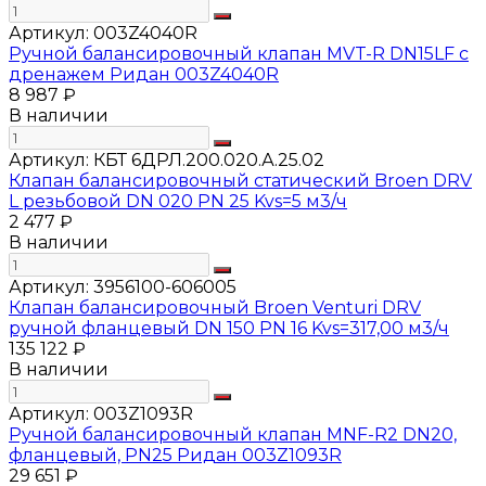
Артикул:
003Z4040R
Ручной балансировочный клапан MVT-R DN15LF с
дренажем Ридан 003Z4040R
8 987 ₽
В наличии
Артикул:
КБТ 6ДРЛ.200.020.А.25.02
Клапан балансировочный статический Broen DRV
L резьбовой DN 020 PN 25 Kvs=5 м3/ч
2 477 ₽
В наличии
Артикул:
3956100-606005
Клапан балансировочный Broen Venturi DRV
ручной фланцевый DN 150 PN 16 Kvs=317,00 м3/ч
135 122 ₽
В наличии
Артикул:
003Z1093R
Ручной балансировочный клапан MNF-R2 DN20,
фланцевый, PN25 Ридан 003Z1093R
29 651 ₽