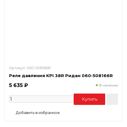
Артикул:
060-508166R
Реле давления KPI 38R Ридан 060-508166R
5 635 ₽
В наличии