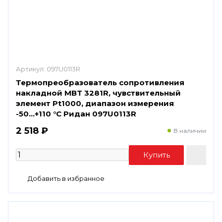
Артикул:
097U0113R
Термопреобразователь сопротивления
накладной MBT 3281R, чувствительный
элемент Pt1000, диапазон измерения
-50...+110 °С Ридан 097U0113R
2 518 ₽
В наличии