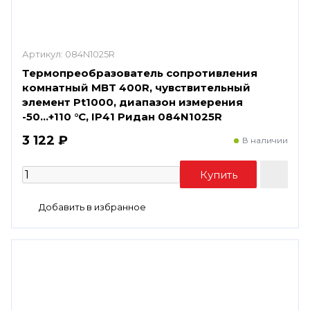
Артикул:
084N1025R
Термопреобразователь сопротивления
комнатный MBT 400R, чувствительный
элемент Pt1000, диапазон измерения
-50...+110 °С, IP41 Ридан 084N1025R
3 122 ₽
В наличии