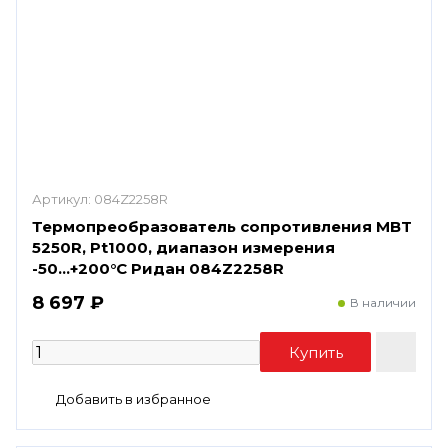
Артикул:
084Z2258R
Термопреобразователь сопротивления MBT
5250R, Pt1000, диапазон измерения
-50...+200°С Ридан 084Z2258R
8 697 ₽
В наличии