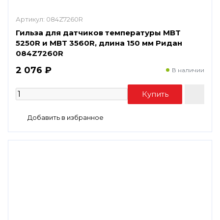
Артикул:
084Z7260R
Гильза для датчиков температуры MBT
5250R и MBT 3560R, длина 150 мм Ридан
084Z7260R
2 076 ₽
В наличии