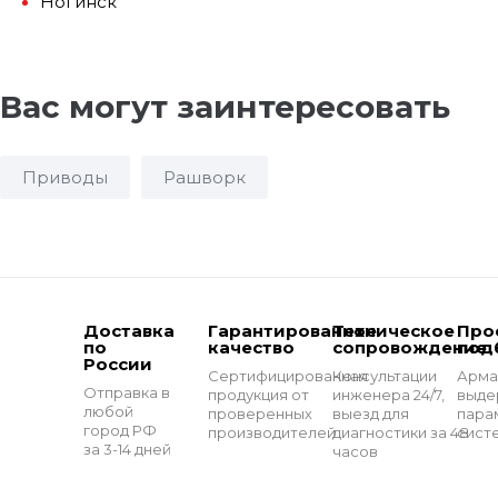
Ногинск
Вас могут заинтересовать
Приводы
Рашворк
Доставка
Гарантированное
Техническое
Про
по
качество
сопровождение
под
России
Сертифицированная
Консультации
Арма
Отправка в
продукция от
инженера 24/7,
выде
любой
проверенных
выезд для
пара
город РФ
производителей
диагностики за 48
сист
за 3-14 дней
часов