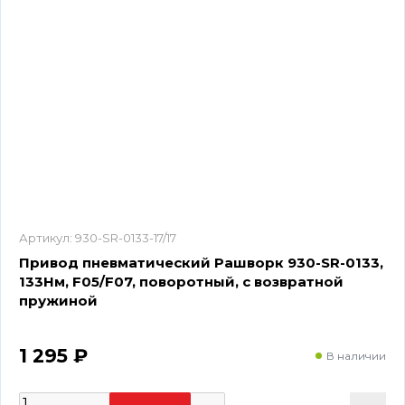
Артикул:
930-SR-0133-17/17
Привод пневматический Рашворк 930-SR-0133,
133Нм, F05/F07, поворотный, с возвратной
пружиной
1 295 ₽
В наличии