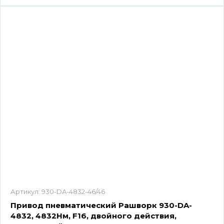
Артикул:
930-DA-4832-46/46
Привод пневматический Рашворк 930-DA-
4832, 4832Нм, F16, двойного действия,