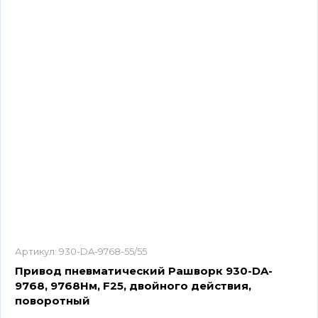
Артикул:
930-DA-9768-55/55
Привод пневматический Рашворк 930-DA-
9768, 9768Нм, F25, двойного действия,
поворотный