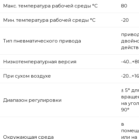
Макс. температура рабочей среды °С
80
Мин. температура рабочей среды °С
-20
приво
Тип пневматического привода
двойн
действ
Низкотемпературная версия
-40...+8
При сухом воздухе
-20...+1
± 5° дл
враще
Диапазон регулировки
на угол
90°
в
помещ
Окружающая среда
или на