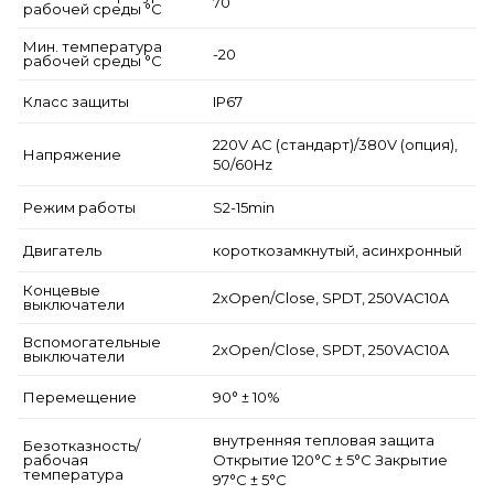
70
рабочей среды °С
Мин. температура
-20
рабочей среды °С
Класс защиты
IP67
220V AC (стандарт)/380V (опция),
Напряжение
50/60Hz
Режим работы
S2-15min
Двигатель
короткозамкнутый, асинхронный
Концевые
2xOpen/Close, SPDT, 250VAC10A
выключатели
Вспомогательные
2xOpen/Close, SPDT, 250VAC10A
выключатели
Перемещение
90° ± 10%
внутренняя тепловая защита
Безотказность/
рабочая
Открытие 120°С ± 5°С Закрытие
температура
97°С ± 5°С