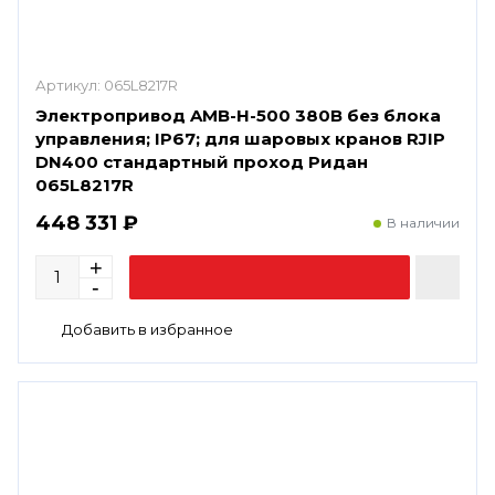
Артикул:
065L8217R
Электропривод AMB-H-500 380В без блока
управления; IP67; для шаровых кранов RJIP
DN400 стандартный проход Ридан
065L8217R
448 331 ₽
В наличии