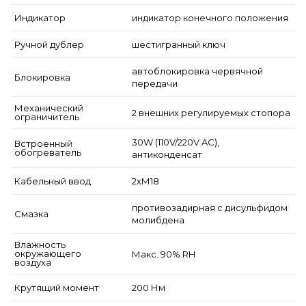
Индикатор
индикатор конечного положения
Ручной дублер
шестигранный ключ
автоблокировка червячной
Блокировка
передачи
Механический
2 внешних регулируемых стопора
ограничитель
30W (110V/220V AC),
Встроенный
обогреватель
антиконденсат
Кабельный ввод
2хМ18
противозадирная с дисульфидом
Смазка
молибдена
Влажность
окружающего
Макс. 90% RH
воздуха
Крутящий момент
200 Нм