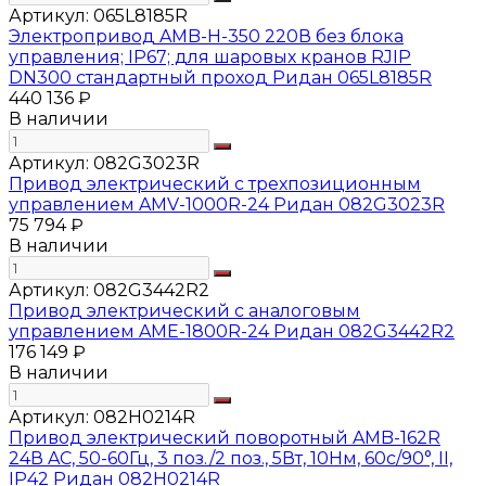
Артикул:
065L8185R
Электропривод AMB-H-350 220В без блока
управления; IP67; для шаровых кранов RJIP
DN300 стандартный проход Ридан 065L8185R
440 136 ₽
В наличии
Артикул:
082G3023R
Привод электрический с трехпозиционным
управлением AMV-1000R-24 Ридан 082G3023R
75 794 ₽
В наличии
Артикул:
082G3442R2
Привод электрический с аналоговым
управлением AME-1800R-24 Ридан 082G3442R2
176 149 ₽
В наличии
Артикул:
082H0214R
Привод электрический поворотный AMB-162R
24В AC, 50-60Гц, 3 поз./2 поз., 5Вт, 10Нм, 60с/90°, II,
IP42 Ридан 082H0214R