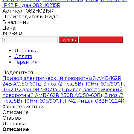
Артикул:
082H0215R
Производитель:
Ридан
В наличии
Цена:
19 768
₽
Доставка
Оплата
Гарантия
Поделиться
Привод электрический поворотный AMB-162R
24В AC, 50-60Гц, 3 поз./2 поз., 5Вт, 10Нм, 60с/90°, II,
IP42 Ридан 082H0214R
Привод электрический
поворотный AMB-162R 230В AC, 50-60Гц, 3 поз./2
поз., 5Вт, 10Нм, 60с/90°, II, IP42 Ридан 082H0224R
Характеристики
Описание
Отзывы
Доставка
Описание