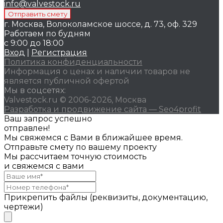
info@valvestock.ru
г. Москва, Волоколамское шоссе, д. 73, оф. 329
Работаем по будням
с 9:00 до 18:00
Вход
|
Регистрация
Политика конфиденциальности
Информация о ценах и наличии товаров не
является публичной офертой
Мы в соцсетях:
Valvestock.ru © 2006-2026, Москва
Разработка и продвижение сайта — Seo4profit
Ваш запрос успешно
отправлен!
Мы свяжемся с Вами в ближайшее время.
Отправьте смету по вашему проекту
Мы рассчитаем точную стоимость
и свяжемся с вами
Прикрепить файлы (реквизиты, документацию,
чертежи)