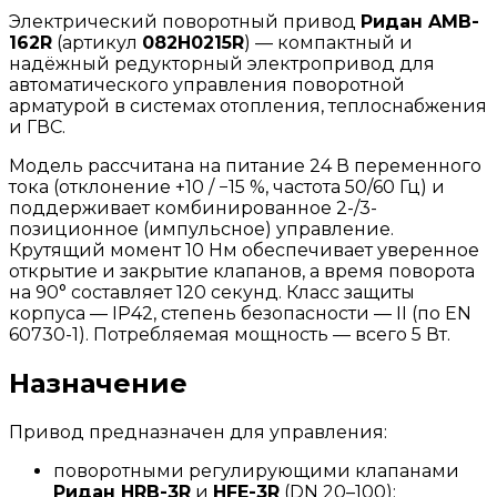
Электрический поворотный привод
Ридан AMB-
162R
(артикул
082H0215R
) — компактный и
надёжный редукторный электропривод для
автоматического управления поворотной
арматурой в системах отопления, теплоснабжения
и ГВС.
Модель рассчитана на питание 24 В переменного
тока (отклонение +10 / −15 %, частота 50/60 Гц) и
поддерживает комбинированное 2-/3-
позиционное (импульсное) управление.
Крутящий момент 10 Нм обеспечивает уверенное
открытие и закрытие клапанов, а время поворота
на 90° составляет 120 секунд. Класс защиты
корпуса — IP42, степень безопасности — II (по EN
60730-1). Потребляемая мощность — всего 5 Вт.
Назначение
Привод предназначен для управления:
поворотными регулирующими клапанами
Ридан HRB-3R
и
HFE-3R
(DN 20–100);