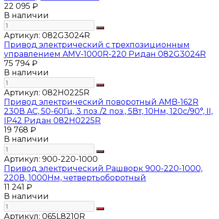
22 095 ₽
В наличии
Артикул:
082G3024R
Привод электрический с трехпозиционным
управлением AMV-1000R-220 Ридан 082G3024R
75 794 ₽
В наличии
Артикул:
082H0225R
Привод электрический поворотный AMB-162R
230В AC, 50-60Гц, 3 поз./2 поз., 5Вт, 10Нм, 120с/90°, II,
IP42 Ридан 082H0225R
19 768 ₽
В наличии
Артикул:
900-220-1000
Привод электрический Рашворк 900-220-1000,
220В, 1000Нм, четвертьоборотный
11 241 ₽
В наличии
Артикул:
065L8210R