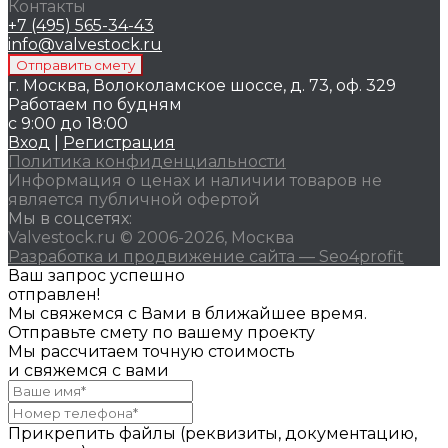
Контакты
+7 (495) 565-34-43
info@valvestock.ru
г. Москва, Волоколамское шоссе, д. 73, оф. 329
Работаем по будням
с 9:00 до 18:00
Вход
|
Регистрация
Политика конфиденциальности
Информация о ценах и наличии товаров не
является публичной офертой
Мы в соцсетях:
Valvestock.ru © 2006-2026, Москва
Разработка и продвижение сайта — Seo4profit
Ваш запрос успешно
отправлен!
Мы свяжемся с Вами в ближайшее время.
Отправьте смету по вашему проекту
Мы рассчитаем точную стоимость
и свяжемся с вами
Прикрепить файлы (реквизиты, документацию,