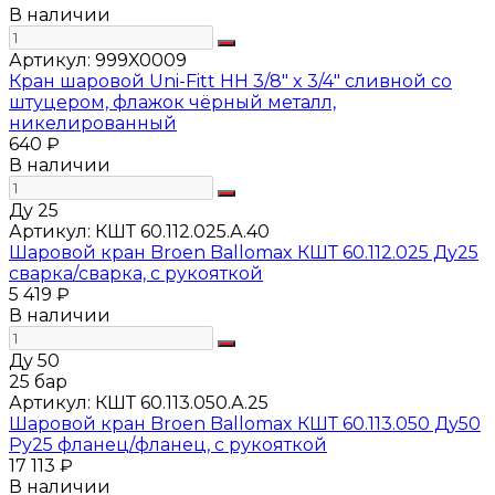
В наличии
Артикул:
999X0009
Кран шаровой Uni-Fitt НН 3/8" x 3/4" сливной со
штуцером, флажок чёрный металл,
никелированный
640 ₽
В наличии
Ду 25
Артикул:
КШТ 60.112.025.А.40
Шаровой кран Broen Ballomax КШТ 60.112.025 Ду25
сварка/сварка, с рукояткой
5 419 ₽
В наличии
Ду 50
25 бар
Артикул:
КШТ 60.113.050.А.25
Шаровой кран Broen Ballomax КШТ 60.113.050 Ду50
Ру25 фланец/фланец, с рукояткой
17 113 ₽
В наличии