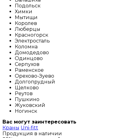
Подольск
Химки
Мытищи
Королев
Люберцы
Красногорск
Электросталь
Коломна
Домодедово
Одинцово
Серпухов
Раменское
Орехово-Зуево
Долгопрудный
Щелково
Реутов
Пушкино
Жуковский
Ногинск
Вас могут заинтересовать
Краны
Uni-fitt
Продукция в наличии