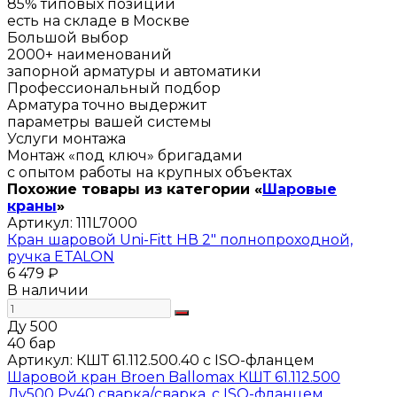
85% типовых позиций
есть на складе в Москве
Большой выбор
2000+ наименований
запорной арматуры и автоматики
Профессиональный подбор
Арматура точно выдержит
параметры вашей системы
Услуги монтажа
Монтаж «под ключ» бригадами
с опытом работы на крупных объектах
Похожие товары из категории «
Шаровые
краны
»
Артикул:
111L7000
Кран шаровой Uni-Fitt НВ 2" полнопроходной,
ручка ETALON
6 479 ₽
В наличии
Ду 500
40 бар
Артикул:
КШТ 61.112.500.40 с ISO-фланцем
Шаровой кран Broen Ballomax КШТ 61.112.500
Ду500 Ру40 сварка/сварка, с ISO-фланцем