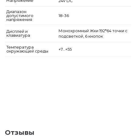
Напряжение
24V DC
Диапазон
допустимого
18-36
напряжения
Монохромный Жки 192*64 точки с
Дисплей и
клавиатура
подсветкой, 6 кнопок
Температура
+7…+55
окружающей среды
Отзывы