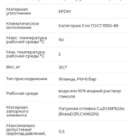
Материал
EPDM
уплотнения
Климатическое
Категория 3 по ГОСТ 15150-69
исполнение
Макс. температура
110
рабочей среды °С
Мин. температура
2
рабочей среды °С
Вес, кг
30,7
Тип присоединения
Фланцы, PN=6 бар
вода или 50% водный раствор
Рабочая среда
гликоля
Материал
Латунная отливка CuZn36Pb2As
запорного
(BrassDZR,CW602N)
элемента
Максимально
допустимый
0,5
перепад давлений,