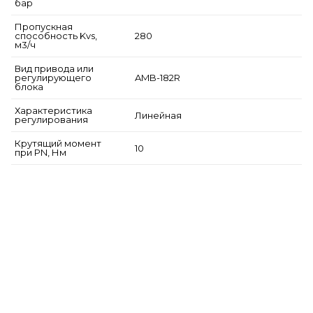
бар
Пропускная
способность Kvs,
280
м3/ч
Вид привода или
регулирующего
AMB-182R
блока
Характеристика
Линейная
регулирования
Крутящий момент
10
при PN, Нм