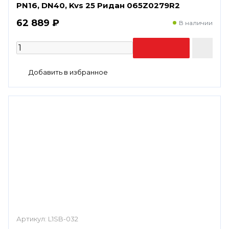
PN16, DN40, Kvs 25 Ридан 065Z0279R2
62 889 ₽
В наличии
Артикул:
L1SB-032