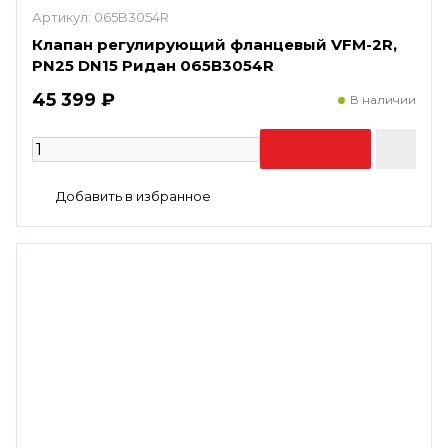
Артикул:
065B3054R
Клапан регулирующий фланцевый VFM-2R,
PN25 DN15 Ридан 065B3054R
45 399 ₽
В наличии