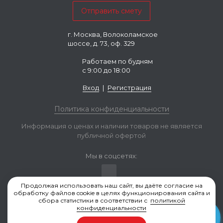
г. Москва, Волоколамское
шоссе, д. 73, оф. 329
Работаем по будням
с 9:00 до 18:00
Вход
|
Регистрация
Политика конфиденциальности
Информация о ценах и наличии товаров не является
публичной офертой
Мы в соцсетях:
Продолжая использовать наш сайт, вы даёте согласие на
обработку файлов cookie в целях функционирования сайта и
сбора статистики в соответствии с
политикой
Valvestock.ru © 2006-2026, Москва
конфиденциальности
Разработка и продвижение сайта — Seo4profit