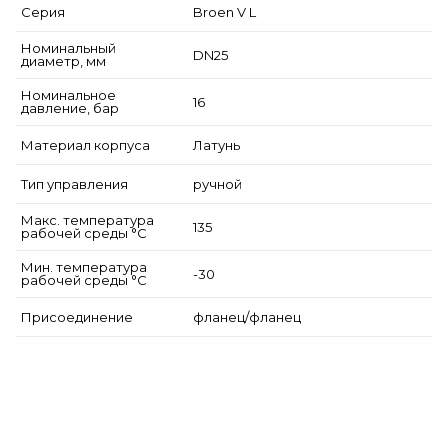
Серия
Broen V L
Номинальный
DN25
диаметр, мм
Номинальное
16
давление, бар
Материал корпуса
Латунь
Тип управления
ручной
Макс. температура
135
рабочей среды °С
Мин. температура
-30
рабочей среды °С
Присоединение
фланец/фланец