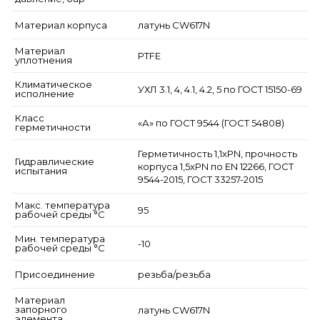
Материал корпуса
латунь CW617N
Материал
PTFE
уплотнения
Климатическое
УХЛ 3.1, 4, 4.1, 4.2, 5 по ГОСТ 15150-69
исполнение
Класс
«А» по ГОСТ 9544 (ГОСТ 54808)
герметичности
Герметичность 1,1хPN, прочность
Гидравлические
корпуса 1,5xPN по EN 12266, ГОСТ
испытания
9544-2015, ГОСТ 33257-2015
Макс. температура
95
рабочей среды °С
Мин. температура
-10
рабочей среды °С
Присоединение
резьба/резьба
Материал
запорного
латунь CW617N
элемента