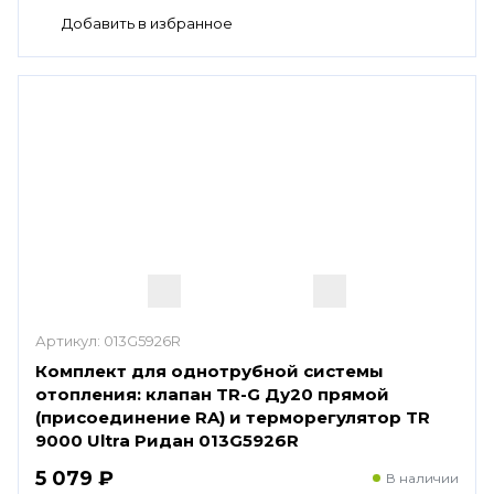
Артикул:
013G5926R
Комплект для однотрубной системы
отопления: клапан TR-G Ду20 прямой
(присоединение RA) и терморегулятор TR
9000 Ultra Ридан 013G5926R
5 079 ₽
В наличии