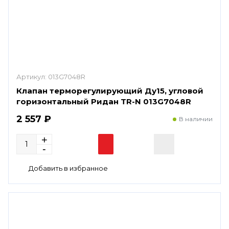
Артикул:
013G7048R
Клапан терморегулирующий Ду15, угловой
горизонтальный Ридан TR-N 013G7048R
2 557 ₽
В наличии