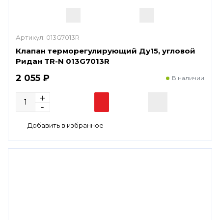
Артикул:
013G7013R
Клапан терморегулирующий Ду15, угловой
Ридан TR-N 013G7013R
2 055 ₽
В наличии