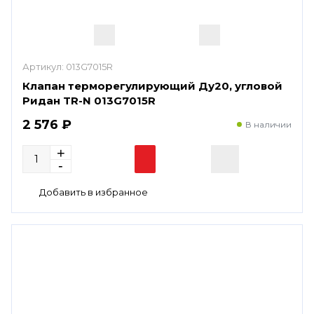
Артикул:
013G7015R
Клапан терморегулирующий Ду20, угловой
Ридан TR-N 013G7015R
2 576 ₽
В наличии