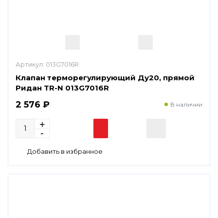
Артикул:
013G7016R
Клапан терморегулирующий Ду20, прямой
Ридан TR-N 013G7016R
2 576 ₽
В наличии