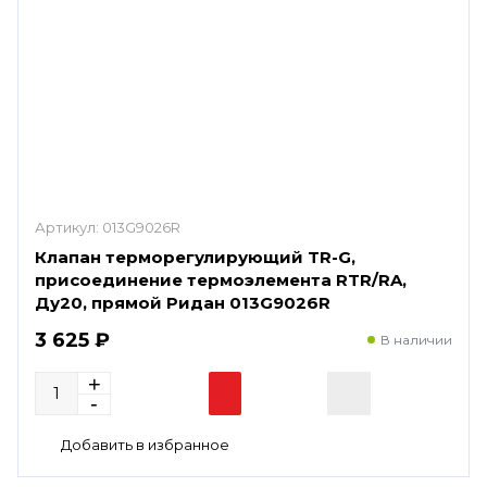
Артикул:
013G9026R
Клапан терморегулирующий TR-G,
присоединение термоэлемента RTR/RA,
Ду20, прямой Ридан 013G9026R
3 625 ₽
В наличии