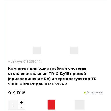
Артикул:
013G5924R
Комплект для однотрубной системы
отопления: клапан TR-G Ду15 прямой
(присоединение RA) и терморегулятор TR
9000 Ultra Ридан 013G5924R
4 417 ₽
В наличии