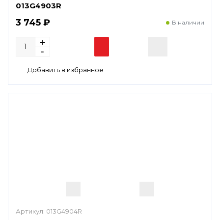
013G4903R
3 745 ₽
В наличии
Артикул:
013G4904R