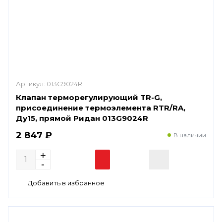
Артикул:
013G9024R
Клапан терморегулирующий TR-G,
присоединение термоэлемента RTR/RA,
Ду15, прямой Ридан 013G9024R
2 847 ₽
В наличии