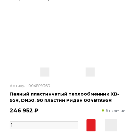
Артикул:
004B1936R
Паяный пластинчатый теплообменник XB-
95R, DN50, 90 пластин Ридан 004B1936R
246 952 ₽
В наличии