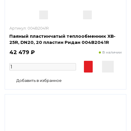
Артикул:
004B2041R
Паяный пластинчатый теплообменник XB-
25R, DN20, 20 пластин Ридан 004B2041R
42 479 ₽
В наличии