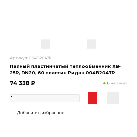
Артикул:
004B2047R
Паяный пластинчатый теплообменник XB-
25R, DN20, 60 пластин Ридан 004B2047R
74 338 ₽
В наличии