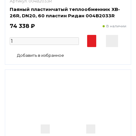
Артикул:
004B2033R
Паяный пластинчатый теплообменник XB-
26R, DN20, 60 пластин Ридан 004B2033R
74 338 ₽
В наличии