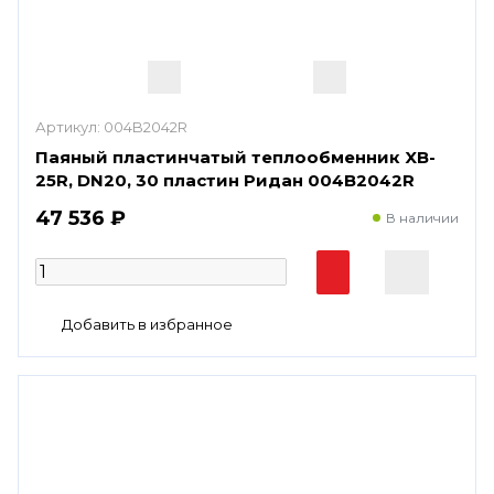
Артикул:
004B2042R
Паяный пластинчатый теплообменник XB-
25R, DN20, 30 пластин Ридан 004B2042R
47 536 ₽
В наличии