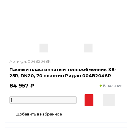
Артикул:
004B2048R
Паяный пластинчатый теплообменник XB-
25R, DN20, 70 пластин Ридан 004B2048R
84 957 ₽
В наличии