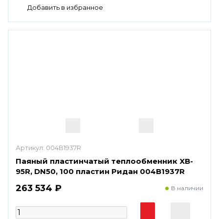
Артикул:
004B1937R
Паяный пластинчатый теплообменник XB-
95R, DN50, 100 пластин Ридан 004B1937R
263 534 ₽
В наличии