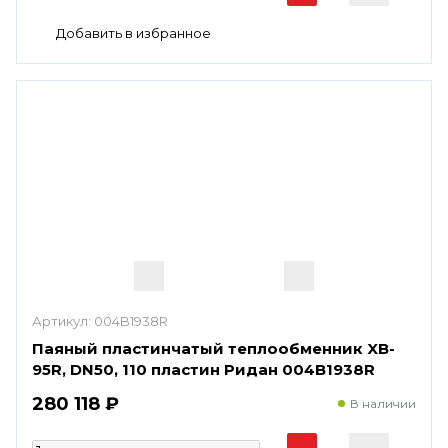
Артикул:
004B1938R
Паяный пластинчатый теплообменник XB-
95R, DN50, 110 пластин Ридан 004B1938R
280 118 ₽
В наличии