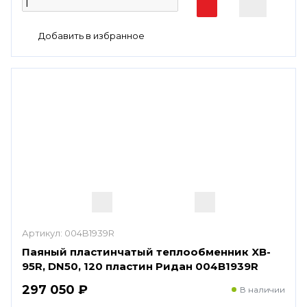
Артикул:
004B1939R
Паяный пластинчатый теплообменник XB-
95R, DN50, 120 пластин Ридан 004B1939R
297 050 ₽
В наличии