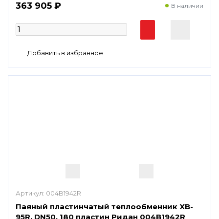
363 905 ₽
В наличии
Артикул:
004B1942R
Паяный пластинчатый теплообменник XB-
95R, DN50, 180 пластин Ридан 004B1942R