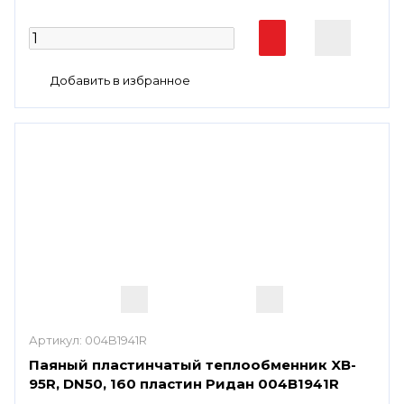
Артикул:
004B1941R
Паяный пластинчатый теплообменник XB-
95R, DN50, 160 пластин Ридан 004B1941R