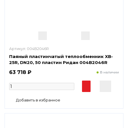
Артикул:
004B2046R
Паяный пластинчатый теплообменник XB-
25R, DN20, 50 пластин Ридан 004B2046R
63 718 ₽
В наличии