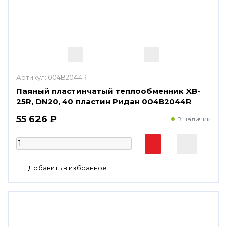
Артикул:
004B2044R
Паяный пластинчатый теплообменник XB-
25R, DN20, 40 пластин Ридан 004B2044R
55 626 ₽
В наличии