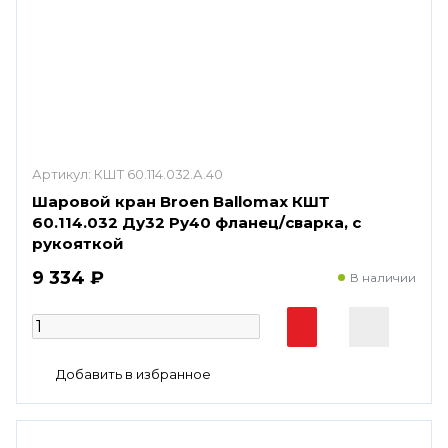
Артикул:
КШТ 60.114.032.А.40
Шаровой кран Broen Ballomax КШТ
60.114.032 Ду32 Ру40 фланец/сварка, с
рукояткой
9 334 ₽
В наличии