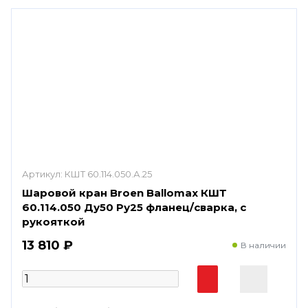
Артикул:
КШТ 60.114.050.А.25
Шаровой кран Broen Ballomax КШТ
60.114.050 Ду50 Ру25 фланец/сварка, с
рукояткой
13 810 ₽
В наличии