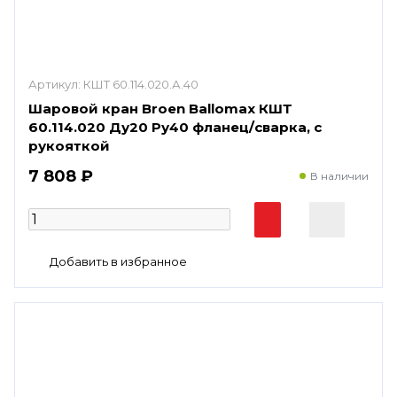
Артикул:
КШТ 60.114.020.А.40
Шаровой кран Broen Ballomax КШТ
60.114.020 Ду20 Ру40 фланец/сварка, с
рукояткой
7 808 ₽
В наличии