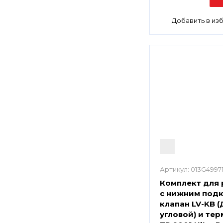
Артикул:
013G4997
Комплект для
с нижним под
клапан LV-KB (Д
угловой) и те