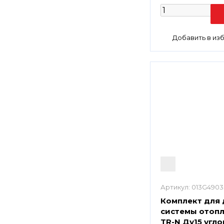
Артикул:
013G4903
Комплект для 
системы отопл
TR-N Ду15 угло