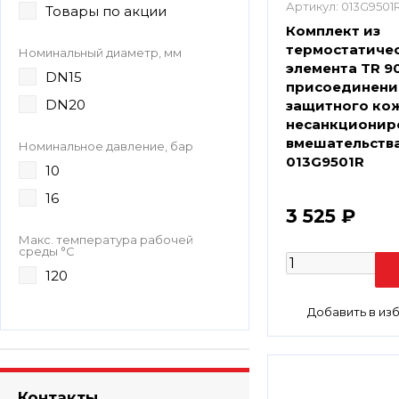
Артикул:
013G9501
Товары по акции
Комплект из
термостатиче
Номинальный диаметр, мм
элемента TR 90
DN15
присоединение
DN20
защитного кож
несанкционир
вмешательств
Номинальное давление, бар
013G9501R
10
16
3 525 ₽
Макс. температура рабочей
среды °С
120
Контакты