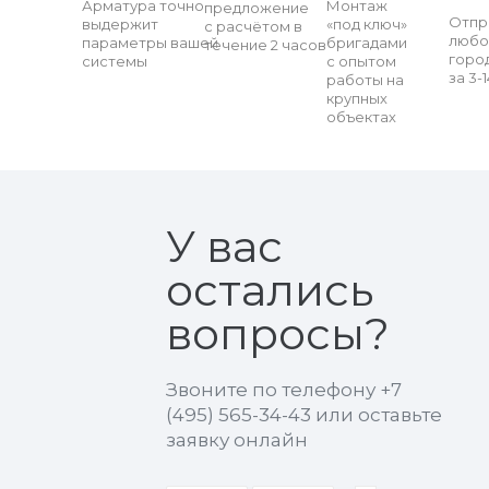
Арматура точно
Монтаж
предложение
Отпр
выдержит
«под ключ»
с расчётом в
любо
параметры вашей
бригадами
течение 2 часов
горо
системы
с опытом
за 3-
работы на
крупных
объектах
У вас
остались
вопросы?
Звоните по телефону
+7
(495) 565-34-43
или оставьте
заявку онлайн