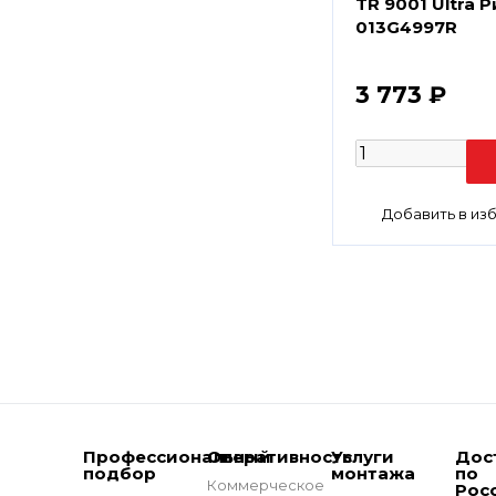
TR 9001 Ultra 
013G4997R
3 773 ₽
Профессиональный
Оперативность
Услуги
Дос
подбор
монтажа
по
Коммерческое
Рос