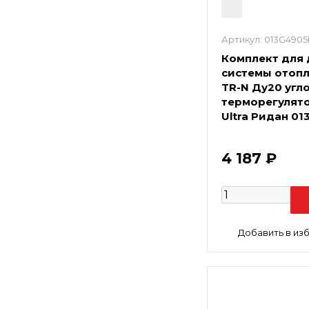
Артикул:
013G4905
Комплект для 
системы отопл
TR-N Ду20 угл
терморегулято
Ultra Ридан 0
4 187 ₽