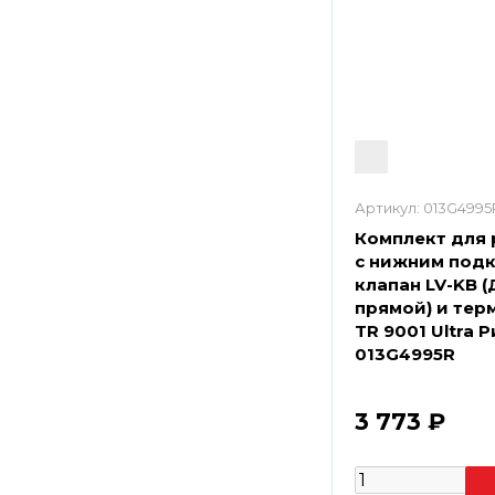
Артикул:
013G4995
Комплект для
с нижним под
клапан LV-KB (Д
прямой) и тер
TR 9001 Ultra 
013G4995R
3 773 ₽